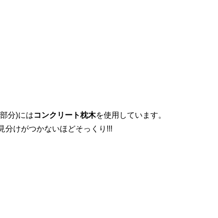
部分)には
コンクリート枕木
を使用しています。
分けがつかないほどそっくり!!!