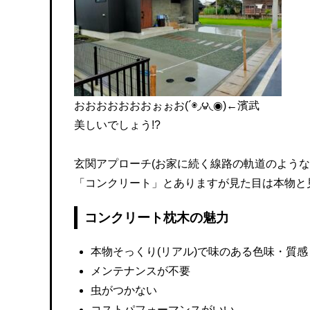
おおおおおおおぉぉお(´◉◞౪◟◉)←濱武
美しいでしょう!?
玄関アプローチ(お家に続く線路の軌道のような
「コンクリート」とありますが見た目は本物と見
コンクリート枕木の魅力
本物そっくり(リアル)で味のある色味・質感
メンテナンスが不要
虫がつかない
コストパフォーマンスがいい