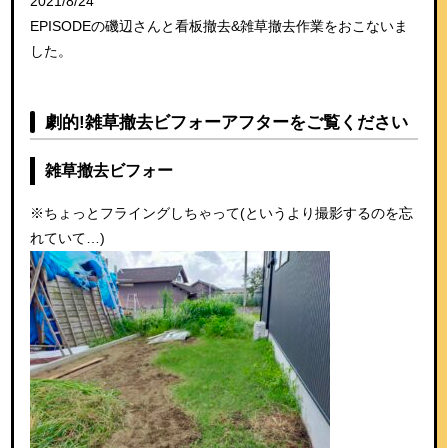
2021/8/24
EPISODEの磯辺さんと看板撤去&雑草撤去作業をおこないま
した。
劇的!雑草撤去ビフォーアフターをご覧ください
雑草撤去ビフォー
※ちょっとフライングしちゃって(というより撮影するのを忘
れていて…)