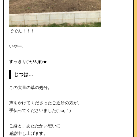
ででん！！！！
いやー、
すっきり(´◉◞౪◟◉)★
じつは…
この大量の草の処分。
声をかけてくださったご近所の方が、
手伝ってくださいました(´;ω;｀)
ご縁と、あたたかい想いに
感謝申し上げます。