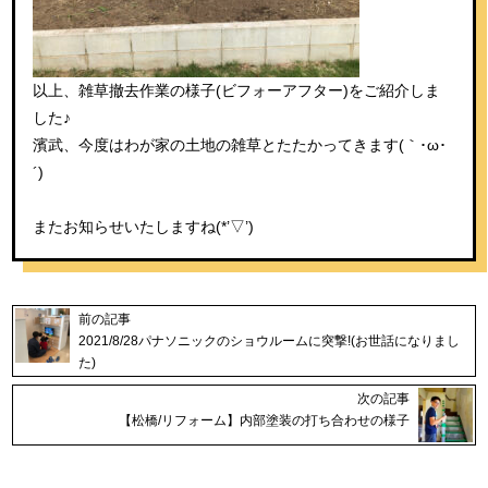
以上、雑草撤去作業の様子(ビフォーアフター)をご紹介しま
した♪
濱武、今度はわが家の土地の雑草とたたかってきます(｀･ω･
´)ゞ
またお知らせいたしますね(*’▽’)
前の記事
2021/8/28パナソニックのショウルームに突撃!(お世話になりまし
た)
次の記事
【松橋/リフォーム】内部塗装の打ち合わせの様子