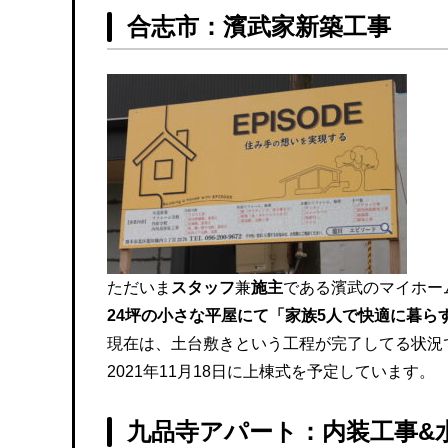
合志市：濱武家新築工事
ただいま
スタッフ
兼
施主
である濱武のマイホー
24坪の小さな平屋にて「家族5人で快適に暮ら
現在は、土台敷きという工程が完了してる状況
2021年11月18日に上棟式を予定しています。
九品寺アパート：内装工事&