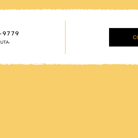
-9779
C
UTA-