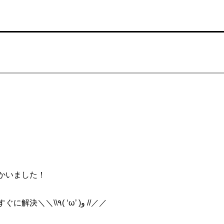
かいました！
設備屋さんの先輩も駆けつけてくれて、問題はすぐに解決＼＼\\٩( ‘ω’ )و //／／