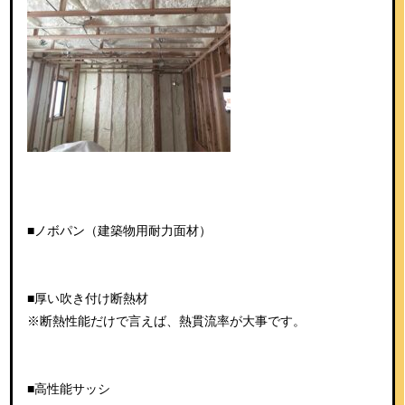
■ノボパン（建築物用耐力面材）
■厚い吹き付け断熱材
※断熱性能だけで言えば、熱貫流率が大事です。
■高性能サッシ